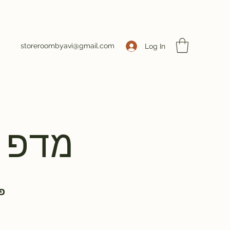
storeroombyavi@gmail.com
Log In
מדפי
פ